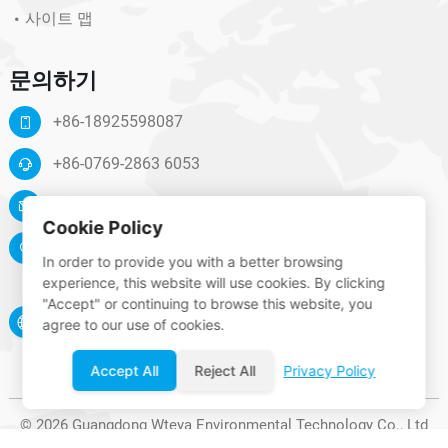
사이트 맵
문의하기
+86-18925598087
+86-0769-2863 6053
info@wteya.com
Cookie Policy
Floor 14, F4 building, TianAn digital town, Nancheng
In order to provide you with a better browsing
District, Dongguan, Guangdong, China
experience, this website will use cookies. By clicking
"Accept" or continuing to browse this website, you
www.wteya.com
agree to our use of cookies.
Accept All
Reject All
Privacy Policy
© 2026 Guangdong Wteya Environmental Technology Co., Ltd