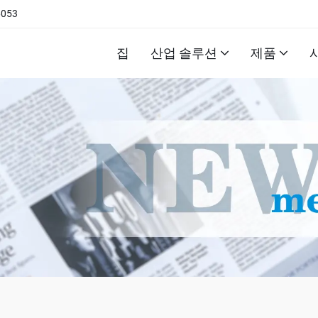
6053
집
산업 솔루션
제품