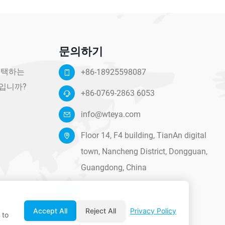
문의하기
 선택하는
+86-18925598087
입니까?
+86-0769-2863 6053
info@wteya.com
Floor 14, F4 building, TianAn digital
town, Nancheng District, Dongguan,
Guangdong, China
www.wteya.com
Accept All
Reject All
Privacy Policy
 to