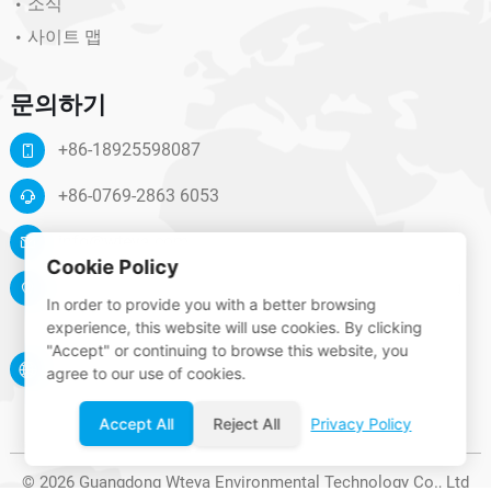
소식
사이트 맵
문의하기
+86-18925598087
+86-0769-2863 6053
info@wteya.com
Cookie Policy
Floor 14, F4 building, TianAn digital town, Nancheng
In order to provide you with a better browsing
District, Dongguan, Guangdong, China
experience, this website will use cookies. By clicking
"Accept" or continuing to browse this website, you
www.wteya.com
agree to our use of cookies.
Accept All
Reject All
Privacy Policy
© 2026 Guangdong Wteya Environmental Technology Co., Ltd