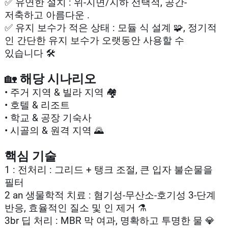
✅ 유연한 설치 : 위-지면/지하 선택적, 공간-
저축하고 아름다운 .️
✅ 유지 보수가 적은 상태 : 모듈 식 설계 🧩, 정기적
인 간단한 유지 보수가 오랫동안 사용할 수
있습니다 🛠️
🏡
해당 시나리오
• 주거 지역 & 빌라 지역 🏘️
• 호텔 & 리조트
• 학교 & 공장 기숙사
• 시골의 & 원격 지역 🌄
핵심 기술
1️ : 전처리 : 그리드 + 탱크 조절, 큰 입자 불순물을
필터
2️ an 생물학적 치료 : 혐기성-무산소-호기성 3-단계
반응, 효율적인 질소 및 인 제거 ⚗️
3️br 딥 처리 : MBR 막 여과, 명확하고 투명한 물 💎