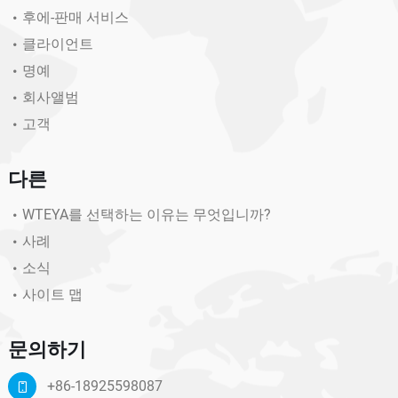
후에-판매 서비스
클라이언트
명예
회사앨범
고객
다른
WTEYA를 선택하는 이유는 무엇입니까?
사례
소식
사이트 맵
문의하기
+86-18925598087